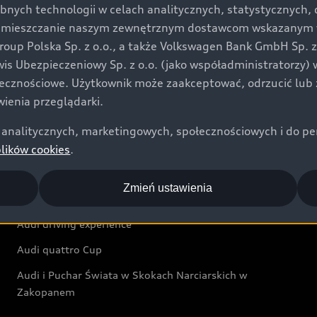
bnych technologii w celach analitycznych, statystycznych,
Audi exclusive
umieszczanie naszym zewnętrznym dostawcom wskazanym w 
up Polska Sp. z o.o., a także Volkswagen Bank GmbH Sp. z o
Świat Audi
rwis Ubezpieczeniowy Sp. z o.o. (jako współadministratorzy
łecznościowe. Użytkownik może zaakceptować, odrzucić lub 
Aktualności i historie postępu
ienia przeglądarki.
Audi Revolut F1® Team
analitycznych, marketingowych, społecznościowych i do perso
Audi Nuvolari
plików cookies
.
Audi Sport Festiwal
Zmień ustawienia
Audi i Muzeum Sztuki Nowoczesnej w Warszawie
Audi driving experience
Audi quattro Cup
Audi i Puchar Świata w Skokach Narciarskich w
Zakopanem