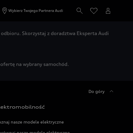
Wybierz Twojego Partnera Audi
odbioru. Skorzystaj z doradztwa Eksperta Audi
zą ofertę na wybrany samochód.
Do góry
lektromobilność
oznaj nasze modele elektryczne
orównaj nasze modele elektryczne