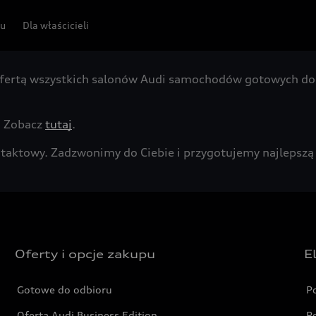
pu
Dla właścicieli
fertą wszystkich salonów Audi samochodów gotowych do 
. Zobacz
tutaj
.
kontaktowy. Zadzwonimy do Ciebie i przygotujemy najleps
Oferty i opcje zakupu
E
Gotowe do odbioru
P
Oferta Audi Business Edition
P