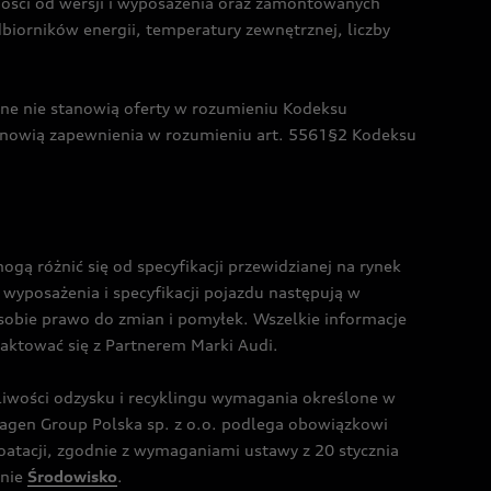
żności od wersji i wyposażenia oraz zamontowanych
dbiorników energii, temperatury zewnętrznej, liczby
czne nie stanowią oferty w rozumieniu Kodeksu
tanowią zapewnienia w rozumieniu art. 5561§2 Kodeksu
 różnić się od specyfikacji przewidzianej na rynek
wyposażenia i specyfikacji pojazdu następują w
sobie prawo do zmian i pomyłek. Wszelkie informacje
taktować się z Partnerem Marki Audi.
wości odzysku i recyklingu wymagania określone w
gen Group Polska sp. z o.o. podlega obowiązkowi
tacji, zgodnie z wymaganiami ustawy z 20 stycznia
onie
Środowisko
.