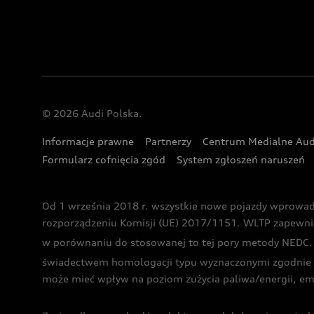
© 2026 Audi Polska.
Informacje prawne
Partnerzy
Centrum Medialne Aud
Formularz cofnięcia zgód
System zgłoszeń naruszeń
Od 1 września 2018 r. wszystkie nowe pojazdy wprowa
rozporządzeniu Komisji (UE) 2017/1151. WLTP zapewnia ba
w porównaniu do stosowanej to tej pory metody NEDC. P
świadectwem homologacji typu wyznaczonymi zgodnie z
może mieć wpływ na poziom zużycia paliwa/energii, em