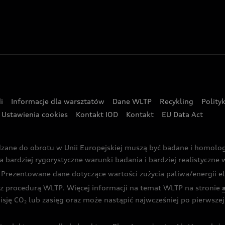
i
Informacje dla warsztatów
Dane WLTP
Recykling
Polity
Ustawienia cookies
Kontakt IOD
Kontakt
EU Data Act
dzane do obrotu w Unii Europejskiej muszą być badane i homol
rdziej rygorystyczne warunki badania i bardziej realistyczne wa
rezentowane dane dotyczące wartości zużycia paliwa/energii ele
 procedurą WLTP. Więcej informacji na temat WLTP na stronie
isję CO
lub zasięg oraz może nastąpić najwcześniej po pierwszej 
2