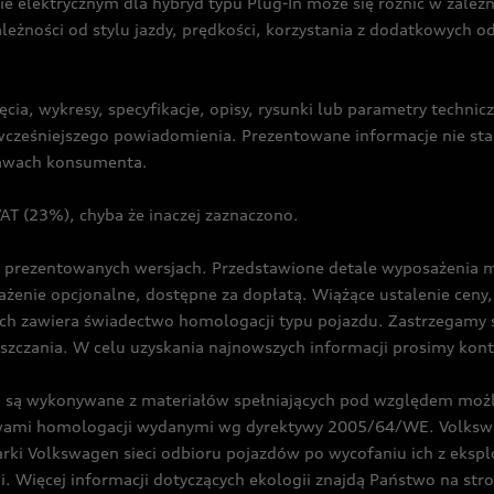
ie elektrycznym dla hybryd typu Plug-In może się różnić w zale
ależności od stylu jazdy, prędkości, korzystania z dodatkowych o
cia, wykresy, specyfikacje, opisy, rysunki lub parametry techni
z wcześniejszego powiadomienia. Prezentowane informacje nie s
prawach konsumenta.
T (23%), chyba że inaczej zaznaczono.
prezentowanych wersjach. Przedstawione detale wyposażenia mogą
żenie opcjonalne, dostępne za dopłatą. Wiążące ustalenie ceny, 
ch zawiera świadectwo homologacji typu pojazdu. Zastrzegamy 
eszczania. W celu uzyskania najnowszych informacji prosimy kon
są wykonywane z materiałów spełniających pod względem możli
twami homologacji wydanymi wg dyrektywy 2005/64/WE. Volkswa
Volkswagen sieci odbioru pojazdów po wycofaniu ich z eksploa
i. Więcej informacji dotyczących ekologii znajdą Państwo na str