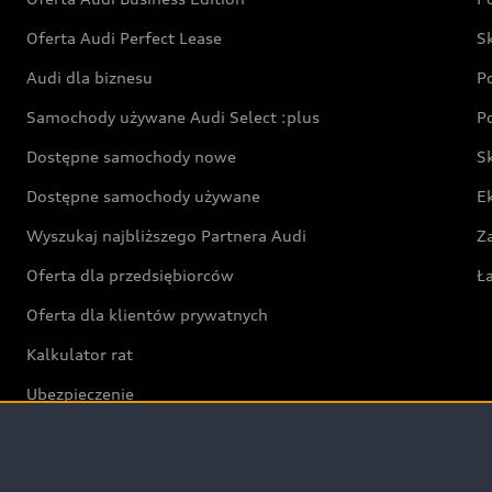
Oferta Audi Perfect Lease
S
Audi dla biznesu
P
Samochody używane Audi Select :plus
P
Dostępne samochody nowe
S
Dostępne samochody używane
E
Wyszukaj najbliższego Partnera Audi
Z
Oferta dla przedsiębiorców
Ł
Oferta dla klientów prywatnych
Kalkulator rat
Ubezpieczenie
Świat Audi RS
Audi driving experience