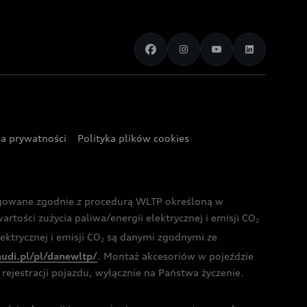
ka prywatności
Polityka plików cookies
ogowane zgodnie z procedurą WLTP określoną w
rtości zużycia paliwa/energii elektrycznej i emisji CO
2
ktrycznej i emisji CO
są danymi zgodnymi ze
2
audi.pl/pl/danewltp/
. Montaż akcesoriów w pojeździe
rejestracji pojazdu, wyłącznie na Państwa życzenie.