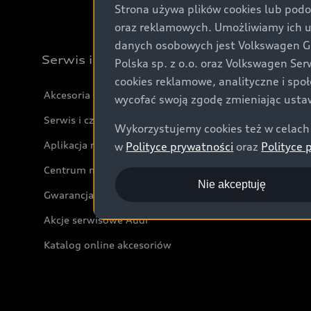
Strona używa plików cookies lub podo
oraz reklamowych. Umożliwiamy ich 
danych osobowych jest Volkswagen Gro
Serwis i akcesoria
Polska sp. z o.o. oraz Volkswagen Se
cookies reklamowe, analityczne i spo
Akcesoria
wycofać swoją zgodę zmieniając ustaw
Serwis i części
Wykorzystujemy cookies też w celach 
Aplikacja myAudi i usługi cyfrowe
w
Polityce prywatności
oraz
Polityce 
Centrum napraw powypadkowych
Nie akceptuję
Gwarancja
Akcje serwisowe Audi
Katalog online akcesoriów