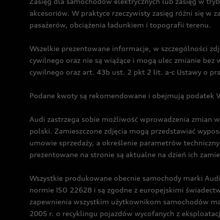
Zasięg dla samochodów elektrycznych lub zasięg w tryb
akcesoriów. W praktyce rzeczywisty zasięg różni się w z
pasażerów, obciążenia ładunkiem i topografii terenu.
Wszelkie prezentowane informacje, w szczególności zdję
cywilnego oraz nie są wiążące i mogą ulec zmianie be
cywilnego oraz art. 43b ust. 2 pkt 2 lit. a-c Ustawy o 
Podane kwoty są rekomendowane i obejmują podatek VA
Audi zastrzega sobie możliwość wprowadzenia zmian w 
polski. Zamieszczone zdjęcia mogą przedstawiać wyposa
umowie sprzedaży, a określenie parametrów techniczny
prezentowane na stronie są aktualne na dzień ich zami
Wszystkie produkowane obecnie samochody marki Audi 
normie ISO 22628 i są zgodne z europejskimi świadec
zapewnienia wszystkim użytkownikom samochodów marki 
2005 r. o recyklingu pojazdów wycofanych z eksploatacj