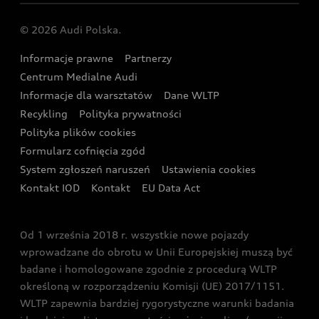
Centrum napraw powypadkowych
Dostępne samochody używane
Audi Nuvolari
Skonfiguruj swoje Audi z napędem plug-in hybrid
Skonfiguruj swój model z Ekspertem Audi
© 2026 Audi Polska.
Gwarancja
Wyszukaj najbliższego Partnera Audi
Audi Sport Festiwal
Eksperci elektromobilności Audi
Informacje prawne
Partnerzy
Akcje serwisowe Audi
Oferta dla przedsiębiorców
Audi i Muzeum Sztuki Nowoczesnej w Warszawie
Centrum Medialne Audi
Zasięg
Katalog online akcesoriów
Oferta dla klientów prywatnych
Informacje dla warsztatów
Dane WLTP
Audi driving experience
Ładowanie
Recykling
Polityka prywatności
Kalkulator rat
Audi quattro Cup
Polityka plików cookies
Formularz cofnięcia zgód
Ubezpieczenie
Audi i Puchar Świata w Skokach Narciarskich w
System zgłoszeń naruszeń
Ustawienia cookies
Zakopanem
Świat Audi RS
Kontakt IOD
Kontakt
EU Data Act
Audi driving experience
Od 1 września 2018 r. wszystkie nowe pojazdy
Audi exclusive
wprowadzane do obrotu w Unii Europejskiej muszą być
badane i homologowane zgodnie z procedurą WLTP
określoną w rozporządzeniu Komisji (UE) 2017/1151.
WLTP zapewnia bardziej rygorystyczne warunki badania