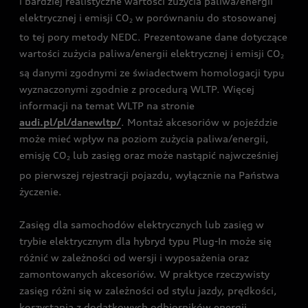
i bardziej realistyczne wartości zużycia paliwa/energii
elektrycznej i emisji CO
w porównaniu do stosowanej
2
to tej pory metody NEDC. Prezentowane dane dotyczące
wartości zużycia paliwa/energii elektrycznej i emisji CO
2
są danymi zgodnymi ze świadectwem homologacji typu
wyznaczonymi zgodnie z procedurą WLTP. Więcej
informacji na temat WLTP na stronie
audi.pl/pl/danewltp/
. Montaż akcesoriów w pojeździe
może mieć wpływ na poziom zużycia paliwa/energii,
emisję CO
lub zasięg oraz może nastąpić najwcześniej
2
po pierwszej rejestracji pojazdu, wyłącznie na Państwa
życzenie.
Zasięg dla samochodów elektrycznych lub zasięg w
trybie elektrycznym dla hybryd typu Plug-In może się
różnić w zależności od wersji i wyposażenia oraz
zamontowanych akcesoriów. W praktyce rzeczywisty
zasięg różni się w zależności od stylu jazdy, prędkości,
korzystania z dodatkowych odbiorników energii,