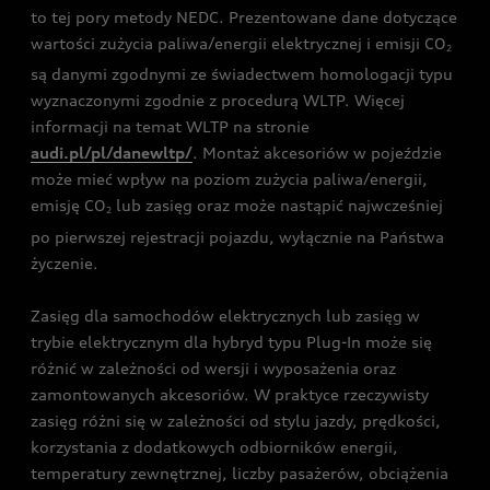
to tej pory metody NEDC. Prezentowane dane dotyczące
wartości zużycia paliwa/energii elektrycznej i emisji CO
2
są danymi zgodnymi ze świadectwem homologacji typu
wyznaczonymi zgodnie z procedurą WLTP. Więcej
informacji na temat WLTP na stronie
audi.pl/pl/danewltp/
. Montaż akcesoriów w pojeździe
może mieć wpływ na poziom zużycia paliwa/energii,
emisję CO
lub zasięg oraz może nastąpić najwcześniej
2
po pierwszej rejestracji pojazdu, wyłącznie na Państwa
życzenie.
Zasięg dla samochodów elektrycznych lub zasięg w
trybie elektrycznym dla hybryd typu Plug-In może się
różnić w zależności od wersji i wyposażenia oraz
zamontowanych akcesoriów. W praktyce rzeczywisty
zasięg różni się w zależności od stylu jazdy, prędkości,
korzystania z dodatkowych odbiorników energii,
temperatury zewnętrznej, liczby pasażerów, obciążenia