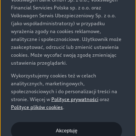
za dopłatą. Wiążące ustalenie ceny, wyposażenia i
Financial Servicies Polska sp. z o.o. oraz
specyfikacji pojazdu następują w umowie sprzedaży, a
Volkswagen Serwis Ubezpieczeniowy Sp. z o.o.
określenie parametrów technicznych zawiera
(jako współadministratorzy) w przypadku
świadectwo homologacji typu pojazdu. Zastrzegamy
wyrażenia zgody na cookies reklamowe,
sobie prawo do zmian i pomyłek. Wszelkie informacje
analityczne i społecznościowe. Użytkownik może
prezentowane na stronie są aktualne na dzień ich
zaakceptować, odrzucić lub zmienić ustawienia
zamieszczania. W celu uzyskania najnowszych
cookies. Może wycofać swoją zgodę zmieniając
informacji prosimy kontaktować się z Partnerem Marki
ustawienia przeglądarki.
Audi.
Wykorzystujemy cookies też w celach
Wszystkie produkowane obecnie samochody marki Audi
analitycznych, marketingowych,
są wykonywane z materiałów spełniających pod
społecznościowych i do personalizacji treści na
względem możliwości odzysku i recyklingu wymagania
stronie. Więcej w
Polityce prywatności
oraz
określone w normie ISO 22628 i są zgodne z
Polityce plików cookies
.
europejskimi świadectwami homologacji wydanymi wg
dyrektywy 2005/64/WE. Volkswagen Group Polska sp. z
o.o. podlega obowiązkowi zapewnienia wszystkim
użytkownikom samochodów marki Volkswagen sieci
Akceptuję