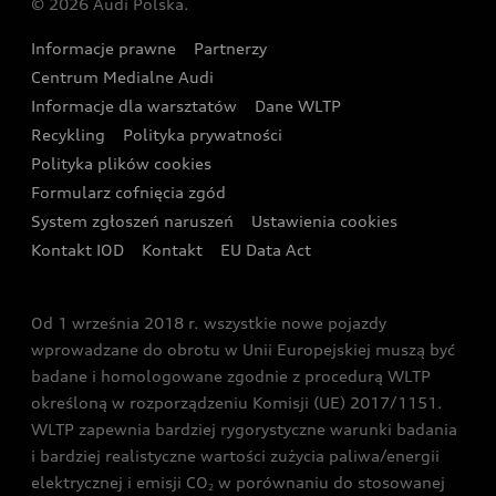
© 2026 Audi Polska.
Gwarancja
Wyszukaj najbliższego Partnera Audi
Audi Sport Festiwal
Eksperci elektromobilności Audi
Informacje prawne
Partnerzy
Akcje serwisowe Audi
Oferta dla przedsiębiorców
Audi i Muzeum Sztuki Nowoczesnej w Warszawie
Centrum Medialne Audi
Zasięg
Katalog online akcesoriów
Oferta dla klientów prywatnych
Informacje dla warsztatów
Dane WLTP
Audi driving experience
Ładowanie
Recykling
Polityka prywatności
Kalkulator rat
Audi quattro Cup
Polityka plików cookies
Formularz cofnięcia zgód
Ubezpieczenie
Audi i Puchar Świata w Skokach Narciarskich w
System zgłoszeń naruszeń
Ustawienia cookies
Zakopanem
Świat Audi RS
Kontakt IOD
Kontakt
EU Data Act
Audi driving experience
Od 1 września 2018 r. wszystkie nowe pojazdy
Audi exclusive
wprowadzane do obrotu w Unii Europejskiej muszą być
badane i homologowane zgodnie z procedurą WLTP
określoną w rozporządzeniu Komisji (UE) 2017/1151.
WLTP zapewnia bardziej rygorystyczne warunki badania
i bardziej realistyczne wartości zużycia paliwa/energii
elektrycznej i emisji CO
w porównaniu do stosowanej
2