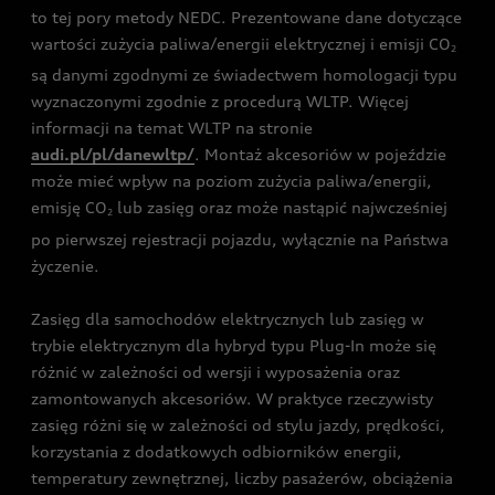
to tej pory metody NEDC. Prezentowane dane dotyczące
wartości zużycia paliwa/energii elektrycznej i emisji CO
2
są danymi zgodnymi ze świadectwem homologacji typu
wyznaczonymi zgodnie z procedurą WLTP. Więcej
informacji na temat WLTP na stronie
audi.pl/pl/danewltp/
. Montaż akcesoriów w pojeździe
może mieć wpływ na poziom zużycia paliwa/energii,
emisję CO
lub zasięg oraz może nastąpić najwcześniej
2
po pierwszej rejestracji pojazdu, wyłącznie na Państwa
życzenie.
Zasięg dla samochodów elektrycznych lub zasięg w
trybie elektrycznym dla hybryd typu Plug-In może się
różnić w zależności od wersji i wyposażenia oraz
zamontowanych akcesoriów. W praktyce rzeczywisty
zasięg różni się w zależności od stylu jazdy, prędkości,
korzystania z dodatkowych odbiorników energii,
temperatury zewnętrznej, liczby pasażerów, obciążenia