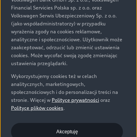
za dopłatą. Wiążące ustalenie ceny, wyposażenia i
Financial Servicies Polska sp. z o.o. oraz
specyfikacji pojazdu następują w umowie sprzedaży, a
Volkswagen Serwis Ubezpieczeniowy Sp. z o.o.
określenie parametrów technicznych zawiera
(jako współadministratorzy) w przypadku
świadectwo homologacji typu pojazdu. Zastrzegamy
wyrażenia zgody na cookies reklamowe,
sobie prawo do zmian i pomyłek. Wszelkie informacje
analityczne i społecznościowe. Użytkownik może
prezentowane na stronie są aktualne na dzień ich
zaakceptować, odrzucić lub zmienić ustawienia
zamieszczania. W celu uzyskania najnowszych
cookies. Może wycofać swoją zgodę zmieniając
informacji prosimy kontaktować się z Partnerem Marki
ustawienia przeglądarki.
Audi.
Wykorzystujemy cookies też w celach
Wszystkie produkowane obecnie samochody marki Audi
analitycznych, marketingowych,
są wykonywane z materiałów spełniających pod
społecznościowych i do personalizacji treści na
względem możliwości odzysku i recyklingu wymagania
stronie. Więcej w
Polityce prywatności
oraz
określone w normie ISO 22628 i są zgodne z
Polityce plików cookies
.
europejskimi świadectwami homologacji wydanymi wg
dyrektywy 2005/64/WE. Volkswagen Group Polska sp. z
o.o. podlega obowiązkowi zapewnienia wszystkim
użytkownikom samochodów marki Volkswagen sieci
Akceptuję