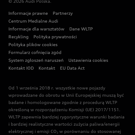
© 2026 Audi Polska.
Gwarancja
Wyszukaj najbliższego Partnera Audi
Audi Sport Festiwal
Eksperci elektromobilności Audi
Informacje prawne
Partnerzy
Akcje serwisowe Audi
Oferta dla przedsiębiorców
Audi i Muzeum Sztuki Nowoczesnej w Warszawie
Centrum Medialne Audi
Zasięg
Katalog online akcesoriów
Oferta dla klientów prywatnych
Informacje dla warsztatów
Dane WLTP
Audi driving experience
Ładowanie
Recykling
Polityka prywatności
Kalkulator rat
Audi quattro Cup
Polityka plików cookies
Formularz cofnięcia zgód
Ubezpieczenie
Audi i Puchar Świata w Skokach Narciarskich w
System zgłoszeń naruszeń
Ustawienia cookies
Zakopanem
Świat Audi RS
Kontakt IOD
Kontakt
EU Data Act
Audi driving experience
Od 1 września 2018 r. wszystkie nowe pojazdy
Audi exclusive
wprowadzane do obrotu w Unii Europejskiej muszą być
badane i homologowane zgodnie z procedurą WLTP
określoną w rozporządzeniu Komisji (UE) 2017/1151.
WLTP zapewnia bardziej rygorystyczne warunki badania
i bardziej realistyczne wartości zużycia paliwa/energii
elektrycznej i emisji CO
w porównaniu do stosowanej
2