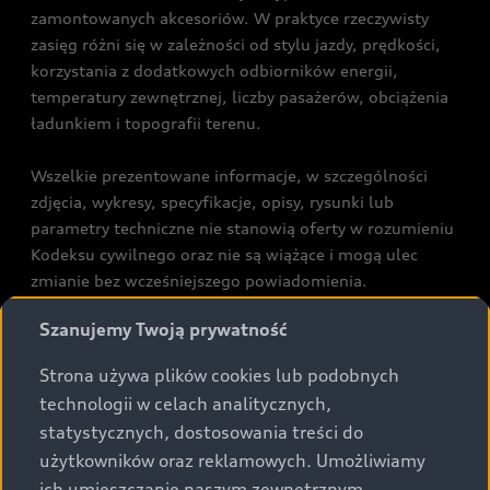
zamontowanych akcesoriów. W praktyce rzeczywisty
zasięg różni się w zależności od stylu jazdy, prędkości,
korzystania z dodatkowych odbiorników energii,
temperatury zewnętrznej, liczby pasażerów, obciążenia
ładunkiem i topografii terenu.
Wszelkie prezentowane informacje, w szczególności
zdjęcia, wykresy, specyfikacje, opisy, rysunki lub
parametry techniczne nie stanowią oferty w rozumieniu
Kodeksu cywilnego oraz nie są wiążące i mogą ulec
zmianie bez wcześniejszego powiadomienia.
Prezentowane informacje nie stanowią zapewnienia w
Szanujemy Twoją prywatność
rozumieniu art. 5561§2 Kodeksu cywilnego oraz art.
43b ust. 2 pkt 2 lit. a-c Ustawy o prawach konsumenta.
Strona używa plików cookies lub podobnych
technologii w celach analitycznych,
Podane kwoty są rekomendowane i obejmują podatek
statystycznych, dostosowania treści do
VAT (23%), chyba że inaczej zaznaczono.
użytkowników oraz reklamowych. Umożliwiamy
ich umieszczanie naszym zewnętrznym