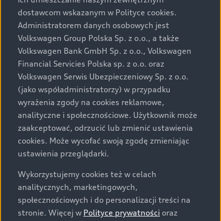
Audi zastrzega sobie możliwość wprowadzenia zmian w
dostawcom wskazanym w Polityce cookies.
prezentowanych wersjach. Przedstawione detale
wyposażenia mogą różnić się od specyfikacji
Administratorem danych osobowych jest
przewidzianej na rynek polski. Zamieszczone zdjęcia
Volkswagen Group Polska Sp. z o.o., a także
mogą przedstawiać wyposażenie opcjonalne, dostępne
Volkswagen Bank GmbH Sp. z o.o., Volkswagen
za dopłatą. Wiążące ustalenie ceny, wyposażenia i
Financial Servicies Polska sp. z o.o. oraz
specyfikacji pojazdu następują w umowie sprzedaży, a
Volkswagen Serwis Ubezpieczeniowy Sp. z o.o.
określenie parametrów technicznych zawiera
(jako współadministratorzy) w przypadku
świadectwo homologacji typu pojazdu. Zastrzegamy
wyrażenia zgody na cookies reklamowe,
sobie prawo do zmian i pomyłek. Wszelkie informacje
analityczne i społecznościowe. Użytkownik może
prezentowane na stronie są aktualne na dzień ich
zaakceptować, odrzucić lub zmienić ustawienia
zamieszczania. W celu uzyskania najnowszych
cookies. Może wycofać swoją zgodę zmieniając
informacji prosimy kontaktować się z Partnerem Marki
ustawienia przeglądarki.
Audi.
Wykorzystujemy cookies też w celach
Wszystkie produkowane obecnie samochody marki Audi
analitycznych, marketingowych,
są wykonywane z materiałów spełniających pod
społecznościowych i do personalizacji treści na
względem możliwości odzysku i recyklingu wymagania
stronie. Więcej w
Polityce prywatności
oraz
określone w normie ISO 22628 i są zgodne z