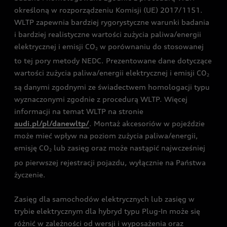
określoną w rozporządzeniu Komisji (UE) 2017/1151.
WLTP zapewnia bardziej rygorystyczne warunki badania
i bardziej realistyczne wartości zużycia paliwa/energii
elektrycznej i emisji CO
w porównaniu do stosowanej
2
to tej pory metody NEDC. Prezentowane dane dotyczące
wartości zużycia paliwa/energii elektrycznej i emisji CO
2
są danymi zgodnymi ze świadectwem homologacji typu
wyznaczonymi zgodnie z procedurą WLTP. Więcej
informacji na temat WLTP na stronie
audi.pl/pl/danewltp/
. Montaż akcesoriów w pojeździe
może mieć wpływ na poziom zużycia paliwa/energii,
emisję CO
lub zasięg oraz może nastąpić najwcześniej
2
po pierwszej rejestracji pojazdu, wyłącznie na Państwa
życzenie.
Zasięg dla samochodów elektrycznych lub zasięg w
trybie elektrycznym dla hybryd typu Plug-In może się
różnić w zależności od wersji i wyposażenia oraz