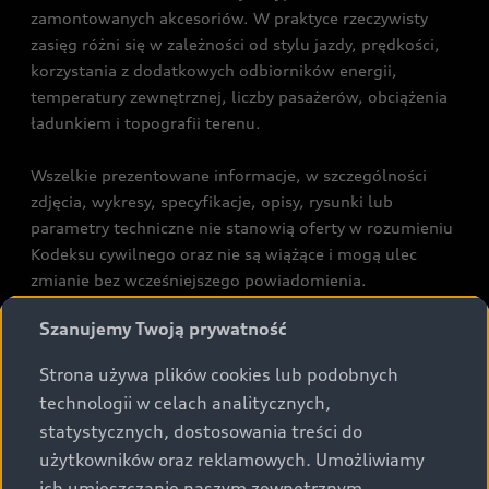
zamontowanych akcesoriów. W praktyce rzeczywisty
zasięg różni się w zależności od stylu jazdy, prędkości,
korzystania z dodatkowych odbiorników energii,
temperatury zewnętrznej, liczby pasażerów, obciążenia
ładunkiem i topografii terenu.
Wszelkie prezentowane informacje, w szczególności
zdjęcia, wykresy, specyfikacje, opisy, rysunki lub
parametry techniczne nie stanowią oferty w rozumieniu
Kodeksu cywilnego oraz nie są wiążące i mogą ulec
zmianie bez wcześniejszego powiadomienia.
Prezentowane informacje nie stanowią zapewnienia w
Szanujemy Twoją prywatność
rozumieniu art. 5561§2 Kodeksu cywilnego oraz art.
43b ust. 2 pkt 2 lit. a-c Ustawy o prawach konsumenta.
Strona używa plików cookies lub podobnych
technologii w celach analitycznych,
Podane kwoty są rekomendowane i obejmują podatek
statystycznych, dostosowania treści do
VAT (23%), chyba że inaczej zaznaczono.
użytkowników oraz reklamowych. Umożliwiamy
ich umieszczanie naszym zewnętrznym