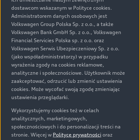
Audi zastrzega sobie możliwość wprowadzenia zmian w
dostawcom wskazanym w Polityce cookies.
prezentowanych wersjach. Przedstawione detale
wyposażenia mogą różnić się od specyfikacji
Administratorem danych osobowych jest
przewidzianej na rynek polski. Zamieszczone zdjęcia
Volkswagen Group Polska Sp. z o.o., a także
mogą przedstawiać wyposażenie opcjonalne, dostępne
Volkswagen Bank GmbH Sp. z o.o., Volkswagen
za dopłatą. Wiążące ustalenie ceny, wyposażenia i
Financial Servicies Polska sp. z o.o. oraz
specyfikacji pojazdu następują w umowie sprzedaży, a
Volkswagen Serwis Ubezpieczeniowy Sp. z o.o.
określenie parametrów technicznych zawiera
(jako współadministratorzy) w przypadku
świadectwo homologacji typu pojazdu. Zastrzegamy
wyrażenia zgody na cookies reklamowe,
sobie prawo do zmian i pomyłek. Wszelkie informacje
analityczne i społecznościowe. Użytkownik może
prezentowane na stronie są aktualne na dzień ich
zaakceptować, odrzucić lub zmienić ustawienia
zamieszczania. W celu uzyskania najnowszych
cookies. Może wycofać swoją zgodę zmieniając
informacji prosimy kontaktować się z Partnerem Marki
ustawienia przeglądarki.
Audi.
Wykorzystujemy cookies też w celach
Wszystkie produkowane obecnie samochody marki Audi
analitycznych, marketingowych,
są wykonywane z materiałów spełniających pod
społecznościowych i do personalizacji treści na
względem możliwości odzysku i recyklingu wymagania
stronie. Więcej w
Polityce prywatności
oraz
określone w normie ISO 22628 i są zgodne z