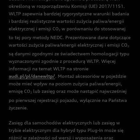
określoną w rozporządzeniu Komisji (UE) 2017/1151.
WLTP zapewnia bardziej rygorystyczne warunki badania
i bardziej realistyczne wartości zużycia paliwa/energii
elektrycznej i emisji CO
w porównaniu do stosowanej
2
to tej pory metody NEDC. Prezentowane dane dotyczące
wartości zużycia paliwa/energii elektrycznej i emisji CO
2
są danymi zgodnymi ze świadectwem homologacji typu
wyznaczonymi zgodnie z procedurą WLTP. Więcej
informacji na temat WLTP na stronie
audi.pl/pl/danewltp/
. Montaż akcesoriów w pojeździe
może mieć wpływ na poziom zużycia paliwa/energii,
emisję CO
lub zasięg oraz może nastąpić najwcześniej
2
po pierwszej rejestracji pojazdu, wyłącznie na Państwa
życzenie.
Zasięg dla samochodów elektrycznych lub zasięg w
trybie elektrycznym dla hybryd typu Plug-In może się
różnić w zależności od wersji i wyposażenia oraz