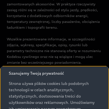
zamontowanych akcesoriów. W praktyce rzeczywisty
zasięg różni się w zależności od stylu jazdy, prędkości,
korzystania z dodatkowych odbiorników energii,
temperatury zewnętrznej, liczby pasażerów, obciążenia
ładunkiem i topografii terenu.
Wszelkie prezentowane informacje, w szczególności
zdjęcia, wykresy, specyfikacje, opisy, rysunki lub
parametry techniczne nie stanowią oferty w rozumieniu
Kodeksu cywilnego oraz nie są wiążące i mogą ulec
zmianie bez wcześniejszego powiadomienia.
Prezentowane informacje nie stanowią zapewnienia w
Szanujemy Twoją prywatność
rozumieniu art. 5561§2 Kodeksu cywilnego oraz art.
43b ust. 2 pkt 2 lit. a-c Ustawy o prawach konsumenta.
Strona używa plików cookies lub podobnych
technologii w celach analitycznych,
Podane kwoty są rekomendowane i obejmują podatek
statystycznych, dostosowania treści do
VAT (23%), chyba że inaczej zaznaczono.
użytkowników oraz reklamowych. Umożliwiamy
ich umieszczanie naszym zewnętrznym