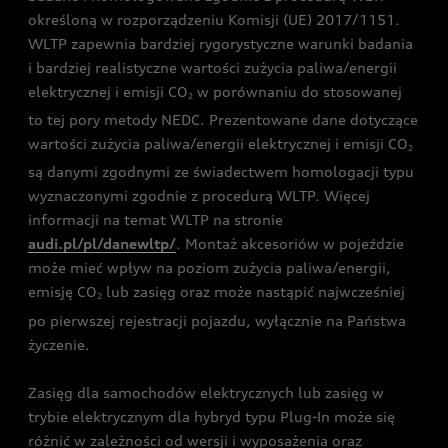
określoną w rozporządzeniu Komisji (UE) 2017/1151.
WLTP zapewnia bardziej rygorystyczne warunki badania
i bardziej realistyczne wartości zużycia paliwa/energii
elektrycznej i emisji CO
w porównaniu do stosowanej
2
to tej pory metody NEDC. Prezentowane dane dotyczące
wartości zużycia paliwa/energii elektrycznej i emisji CO
2
są danymi zgodnymi ze świadectwem homologacji typu
wyznaczonymi zgodnie z procedurą WLTP. Więcej
informacji na temat WLTP na stronie
audi.pl/pl/danewltp/
. Montaż akcesoriów w pojeździe
może mieć wpływ na poziom zużycia paliwa/energii,
emisję CO
lub zasięg oraz może nastąpić najwcześniej
2
po pierwszej rejestracji pojazdu, wyłącznie na Państwa
życzenie.
Zasięg dla samochodów elektrycznych lub zasięg w
trybie elektrycznym dla hybryd typu Plug-In może się
różnić w zależności od wersji i wyposażenia oraz