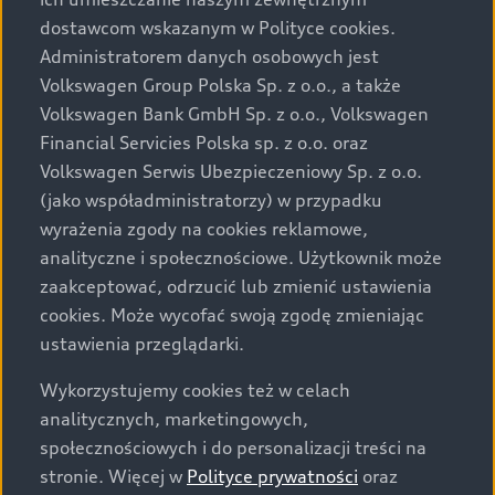
Audi zastrzega sobie możliwość wprowadzenia zmian w
dostawcom wskazanym w Polityce cookies.
prezentowanych wersjach. Przedstawione detale
wyposażenia mogą różnić się od specyfikacji
Administratorem danych osobowych jest
przewidzianej na rynek polski. Zamieszczone zdjęcia
Volkswagen Group Polska Sp. z o.o., a także
mogą przedstawiać wyposażenie opcjonalne, dostępne
Volkswagen Bank GmbH Sp. z o.o., Volkswagen
za dopłatą. Wiążące ustalenie ceny, wyposażenia i
Financial Servicies Polska sp. z o.o. oraz
specyfikacji pojazdu następują w umowie sprzedaży, a
Volkswagen Serwis Ubezpieczeniowy Sp. z o.o.
określenie parametrów technicznych zawiera
(jako współadministratorzy) w przypadku
świadectwo homologacji typu pojazdu. Zastrzegamy
wyrażenia zgody na cookies reklamowe,
sobie prawo do zmian i pomyłek. Wszelkie informacje
analityczne i społecznościowe. Użytkownik może
prezentowane na stronie są aktualne na dzień ich
zaakceptować, odrzucić lub zmienić ustawienia
zamieszczania. W celu uzyskania najnowszych
cookies. Może wycofać swoją zgodę zmieniając
informacji prosimy kontaktować się z Partnerem Marki
ustawienia przeglądarki.
Audi.
Wykorzystujemy cookies też w celach
Wszystkie produkowane obecnie samochody marki Audi
analitycznych, marketingowych,
są wykonywane z materiałów spełniających pod
społecznościowych i do personalizacji treści na
względem możliwości odzysku i recyklingu wymagania
stronie. Więcej w
Polityce prywatności
oraz
określone w normie ISO 22628 i są zgodne z