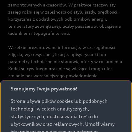
zamontowanych akcesoriów. W praktyce rzeczywisty
zasięg różni się w zależności od stylu jazdy, prędkości,
korzystania z dodatkowych odbiorników energii,
temperatury zewnętrznej, liczby pasażerów, obciążenia
ładunkiem i topografii terenu.
Wszelkie prezentowane informacje, w szczególności
zdjęcia, wykresy, specyfikacje, opisy, rysunki lub
parametry techniczne nie stanowią oferty w rozumieniu
Kodeksu cywilnego oraz nie są wiążące i mogą ulec
zmianie bez wcześniejszego powiadomienia.
Prezentowane informacje nie stanowią zapewnienia w
Szanujemy Twoją prywatność
rozumieniu art. 5561§2 Kodeksu cywilnego oraz art.
43b ust. 2 pkt 2 lit. a-c Ustawy o prawach konsumenta.
Strona używa plików cookies lub podobnych
technologii w celach analitycznych,
Podane kwoty są rekomendowane i obejmują podatek
statystycznych, dostosowania treści do
VAT (23%), chyba że inaczej zaznaczono.
użytkowników oraz reklamowych. Umożliwiamy
ich umieszczanie naszym zewnętrznym