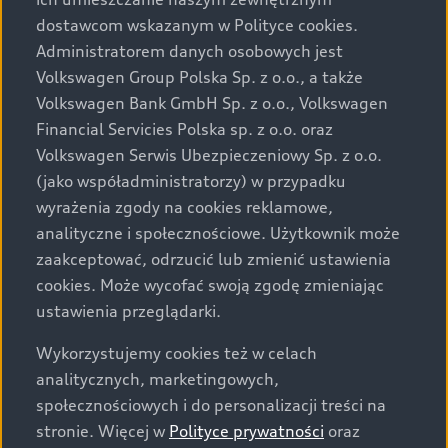
Audi zastrzega sobie możliwość wprowadzenia zmian w
dostawcom wskazanym w Polityce cookies.
prezentowanych wersjach. Przedstawione detale
wyposażenia mogą różnić się od specyfikacji
Administratorem danych osobowych jest
przewidzianej na rynek polski. Zamieszczone zdjęcia
Volkswagen Group Polska Sp. z o.o., a także
mogą przedstawiać wyposażenie opcjonalne, dostępne
Volkswagen Bank GmbH Sp. z o.o., Volkswagen
za dopłatą. Wiążące ustalenie ceny, wyposażenia i
Financial Servicies Polska sp. z o.o. oraz
specyfikacji pojazdu następują w umowie sprzedaży, a
Volkswagen Serwis Ubezpieczeniowy Sp. z o.o.
określenie parametrów technicznych zawiera
(jako współadministratorzy) w przypadku
świadectwo homologacji typu pojazdu. Zastrzegamy
wyrażenia zgody na cookies reklamowe,
sobie prawo do zmian i pomyłek. Wszelkie informacje
analityczne i społecznościowe. Użytkownik może
prezentowane na stronie są aktualne na dzień ich
zaakceptować, odrzucić lub zmienić ustawienia
zamieszczania. W celu uzyskania najnowszych
cookies. Może wycofać swoją zgodę zmieniając
informacji prosimy kontaktować się z Partnerem Marki
ustawienia przeglądarki.
Audi.
Wykorzystujemy cookies też w celach
Wszystkie produkowane obecnie samochody marki Audi
analitycznych, marketingowych,
są wykonywane z materiałów spełniających pod
społecznościowych i do personalizacji treści na
względem możliwości odzysku i recyklingu wymagania
stronie. Więcej w
Polityce prywatności
oraz
określone w normie ISO 22628 i są zgodne z