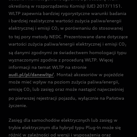
określoną w rozporządzeniu Komisji (UE) 2017/1151.
WLTP zapewnia bardziej rygorystyczne warunki badania
i bardziej realistyczne wartości zużycia paliwa/energii
elektrycznej i emisji CO
w porównaniu do stosowanej
2
to tej pory metody NEDC. Prezentowane dane dotyczące
wartości zużycia paliwa/energii elektrycznej i emisji CO
2
są danymi zgodnymi ze świadectwem homologacji typu
wyznaczonymi zgodnie z procedurą WLTP. Więcej
informacji na temat WLTP na stronie
audi.pl/pl/danewltp/
. Montaż akcesoriów w pojeździe
może mieć wpływ na poziom zużycia paliwa/energii,
emisję CO
lub zasięg oraz może nastąpić najwcześniej
2
po pierwszej rejestracji pojazdu, wyłącznie na Państwa
życzenie.
Zasięg dla samochodów elektrycznych lub zasięg w
trybie elektrycznym dla hybryd typu Plug-In może się
różnić w zależności od wersji i wyposażenia oraz