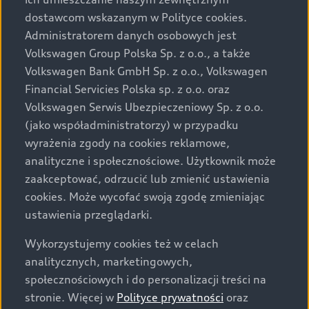
Audi zastrzega sobie możliwość wprowadzenia zmian w
dostawcom wskazanym w Polityce cookies.
prezentowanych wersjach. Przedstawione detale
wyposażenia mogą różnić się od specyfikacji
Administratorem danych osobowych jest
przewidzianej na rynek polski. Zamieszczone zdjęcia
Volkswagen Group Polska Sp. z o.o., a także
mogą przedstawiać wyposażenie opcjonalne, dostępne
Volkswagen Bank GmbH Sp. z o.o., Volkswagen
za dopłatą. Wiążące ustalenie ceny, wyposażenia i
Financial Servicies Polska sp. z o.o. oraz
specyfikacji pojazdu następują w umowie sprzedaży, a
Volkswagen Serwis Ubezpieczeniowy Sp. z o.o.
określenie parametrów technicznych zawiera
(jako współadministratorzy) w przypadku
świadectwo homologacji typu pojazdu. Zastrzegamy
wyrażenia zgody na cookies reklamowe,
sobie prawo do zmian i pomyłek. Wszelkie informacje
analityczne i społecznościowe. Użytkownik może
prezentowane na stronie są aktualne na dzień ich
zaakceptować, odrzucić lub zmienić ustawienia
zamieszczania. W celu uzyskania najnowszych
cookies. Może wycofać swoją zgodę zmieniając
informacji prosimy kontaktować się z Partnerem Marki
ustawienia przeglądarki.
Audi.
Wykorzystujemy cookies też w celach
Wszystkie produkowane obecnie samochody marki Audi
analitycznych, marketingowych,
są wykonywane z materiałów spełniających pod
społecznościowych i do personalizacji treści na
względem możliwości odzysku i recyklingu wymagania
stronie. Więcej w
Polityce prywatności
oraz
określone w normie ISO 22628 i są zgodne z