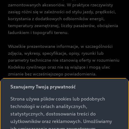
zamontowanych akcesoriów. W praktyce rzeczywisty
zasięg różni się w zależności od stylu jazdy, prędkości,
korzystania z dodatkowych odbiorników energii,
temperatury zewnętrznej, liczby pasażerów, obciążenia
ładunkiem i topografii terenu.
Wszelkie prezentowane informacje, w szczególności
zdjęcia, wykresy, specyfikacje, opisy, rysunki lub
parametry techniczne nie stanowią oferty w rozumieniu
Kodeksu cywilnego oraz nie są wiążące i mogą ulec
zmianie bez wcześniejszego powiadomienia.
Prezentowane informacje nie stanowią zapewnienia w
Szanujemy Twoją prywatność
rozumieniu art. 5561§2 Kodeksu cywilnego oraz art.
43b ust. 2 pkt 2 lit. a-c Ustawy o prawach konsumenta.
Strona używa plików cookies lub podobnych
technologii w celach analitycznych,
Podane kwoty są rekomendowane i obejmują podatek
statystycznych, dostosowania treści do
VAT (23%), chyba że inaczej zaznaczono.
użytkowników oraz reklamowych. Umożliwiamy
ich umieszczanie naszym zewnętrznym