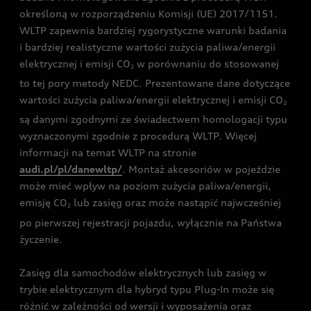
określoną w rozporządzeniu Komisji (UE) 2017/1151.
WLTP zapewnia bardziej rygorystyczne warunki badania
i bardziej realistyczne wartości zużycia paliwa/energii
elektrycznej i emisji CO
w porównaniu do stosowanej
2
to tej pory metody NEDC. Prezentowane dane dotyczące
wartości zużycia paliwa/energii elektrycznej i emisji CO
2
są danymi zgodnymi ze świadectwem homologacji typu
wyznaczonymi zgodnie z procedurą WLTP. Więcej
informacji na temat WLTP na stronie
audi.pl/pl/danewltp/
. Montaż akcesoriów w pojeździe
może mieć wpływ na poziom zużycia paliwa/energii,
emisję CO
lub zasięg oraz może nastąpić najwcześniej
2
po pierwszej rejestracji pojazdu, wyłącznie na Państwa
życzenie.
Zasięg dla samochodów elektrycznych lub zasięg w
trybie elektrycznym dla hybryd typu Plug-In może się
różnić w zależności od wersji i wyposażenia oraz