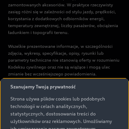
zamontowanych akcesoriów. W praktyce rzeczywisty
zasięg różni się w zależności od stylu jazdy, prędkości,
korzystania z dodatkowych odbiorników energii,
temperatury zewnętrznej, liczby pasażerów, obciążenia
ładunkiem i topografii terenu.
Wszelkie prezentowane informacje, w szczególności
zdjęcia, wykresy, specyfikacje, opisy, rysunki lub
parametry techniczne nie stanowią oferty w rozumieniu
Kodeksu cywilnego oraz nie są wiążące i mogą ulec
zmianie bez wcześniejszego powiadomienia.
Prezentowane informacje nie stanowią zapewnienia w
Szanujemy Twoją prywatność
rozumieniu art. 5561§2 Kodeksu cywilnego oraz art.
43b ust. 2 pkt 2 lit. a-c Ustawy o prawach konsumenta.
Strona używa plików cookies lub podobnych
technologii w celach analitycznych,
Podane kwoty są rekomendowane i obejmują podatek
statystycznych, dostosowania treści do
VAT (23%), chyba że inaczej zaznaczono.
użytkowników oraz reklamowych. Umożliwiamy
ich umieszczanie naszym zewnętrznym