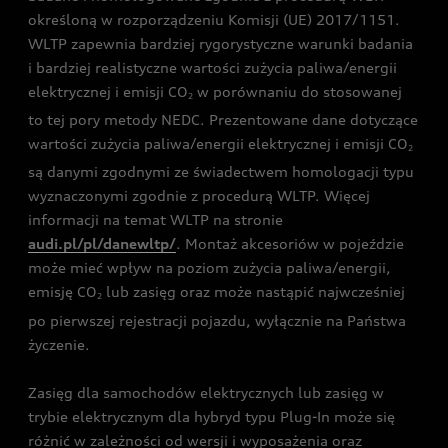
określoną w rozporządzeniu Komisji (UE) 2017/1151.
WLTP zapewnia bardziej rygorystyczne warunki badania
i bardziej realistyczne wartości zużycia paliwa/energii
elektrycznej i emisji CO
w porównaniu do stosowanej
2
to tej pory metody NEDC. Prezentowane dane dotyczące
wartości zużycia paliwa/energii elektrycznej i emisji CO
2
są danymi zgodnymi ze świadectwem homologacji typu
wyznaczonymi zgodnie z procedurą WLTP. Więcej
informacji na temat WLTP na stronie
audi.pl/pl/danewltp/
. Montaż akcesoriów w pojeździe
może mieć wpływ na poziom zużycia paliwa/energii,
emisję CO
lub zasięg oraz może nastąpić najwcześniej
2
po pierwszej rejestracji pojazdu, wyłącznie na Państwa
życzenie.
Zasięg dla samochodów elektrycznych lub zasięg w
trybie elektrycznym dla hybryd typu Plug-In może się
różnić w zależności od wersji i wyposażenia oraz