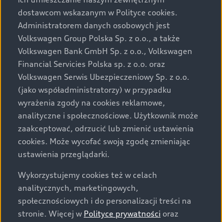
Audi zastrzega sobie możliwość wprowadzenia zmian w
dostawcom wskazanym w Polityce cookies.
prezentowanych wersjach. Przedstawione detale
wyposażenia mogą różnić się od specyfikacji
Administratorem danych osobowych jest
przewidzianej na rynek polski. Zamieszczone zdjęcia
Volkswagen Group Polska Sp. z o.o., a także
mogą przedstawiać wyposażenie opcjonalne, dostępne
Volkswagen Bank GmbH Sp. z o.o., Volkswagen
za dopłatą. Wiążące ustalenie ceny, wyposażenia i
Financial Servicies Polska sp. z o.o. oraz
specyfikacji pojazdu następują w umowie sprzedaży, a
Volkswagen Serwis Ubezpieczeniowy Sp. z o.o.
określenie parametrów technicznych zawiera
(jako współadministratorzy) w przypadku
świadectwo homologacji typu pojazdu. Zastrzegamy
wyrażenia zgody na cookies reklamowe,
sobie prawo do zmian i pomyłek. Wszelkie informacje
analityczne i społecznościowe. Użytkownik może
prezentowane na stronie są aktualne na dzień ich
zaakceptować, odrzucić lub zmienić ustawienia
zamieszczania. W celu uzyskania najnowszych
cookies. Może wycofać swoją zgodę zmieniając
informacji prosimy kontaktować się z Partnerem Marki
ustawienia przeglądarki.
Audi.
Wykorzystujemy cookies też w celach
Wszystkie produkowane obecnie samochody marki Audi
analitycznych, marketingowych,
są wykonywane z materiałów spełniających pod
społecznościowych i do personalizacji treści na
względem możliwości odzysku i recyklingu wymagania
stronie. Więcej w
Polityce prywatności
oraz
określone w normie ISO 22628 i są zgodne z