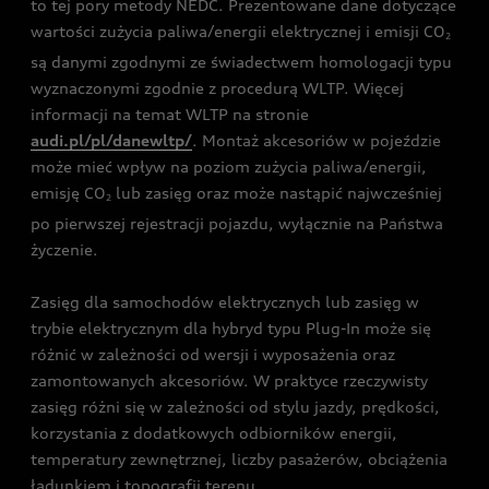
to tej pory metody NEDC. Prezentowane dane dotyczące
wartości zużycia paliwa/energii elektrycznej i emisji CO
2
są danymi zgodnymi ze świadectwem homologacji typu
wyznaczonymi zgodnie z procedurą WLTP. Więcej
informacji na temat WLTP na stronie
audi.pl/pl/danewltp/
. Montaż akcesoriów w pojeździe
może mieć wpływ na poziom zużycia paliwa/energii,
emisję CO
lub zasięg oraz może nastąpić najwcześniej
2
po pierwszej rejestracji pojazdu, wyłącznie na Państwa
życzenie.
Zasięg dla samochodów elektrycznych lub zasięg w
trybie elektrycznym dla hybryd typu Plug-In może się
różnić w zależności od wersji i wyposażenia oraz
zamontowanych akcesoriów. W praktyce rzeczywisty
zasięg różni się w zależności od stylu jazdy, prędkości,
korzystania z dodatkowych odbiorników energii,
temperatury zewnętrznej, liczby pasażerów, obciążenia
ładunkiem i topografii terenu.