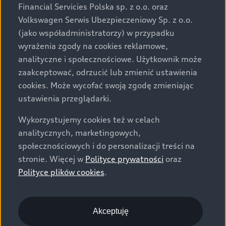
za dopłatą. Wiążące ustalenie ceny, wyposażenia i
Financial Servicies Polska sp. z o.o. oraz
specyfikacji pojazdu następują w umowie sprzedaży, a
Volkswagen Serwis Ubezpieczeniowy Sp. z o.o.
określenie parametrów technicznych zawiera
(jako współadministratorzy) w przypadku
świadectwo homologacji typu pojazdu. Zastrzegamy
wyrażenia zgody na cookies reklamowe,
sobie prawo do zmian i pomyłek. Wszelkie informacje
analityczne i społecznościowe. Użytkownik może
prezentowane na stronie są aktualne na dzień ich
zaakceptować, odrzucić lub zmienić ustawienia
zamieszczania. W celu uzyskania najnowszych
cookies. Może wycofać swoją zgodę zmieniając
informacji prosimy kontaktować się z Partnerem Marki
ustawienia przeglądarki.
Audi.
Wykorzystujemy cookies też w celach
Wszystkie produkowane obecnie samochody marki Audi
analitycznych, marketingowych,
są wykonywane z materiałów spełniających pod
społecznościowych i do personalizacji treści na
względem możliwości odzysku i recyklingu wymagania
stronie. Więcej w
Polityce prywatności
oraz
określone w normie ISO 22628 i są zgodne z
Polityce plików cookies
.
europejskimi świadectwami homologacji wydanymi wg
dyrektywy 2005/64/WE. Volkswagen Group Polska sp. z
o.o. podlega obowiązkowi zapewnienia wszystkim
użytkownikom samochodów marki Volkswagen sieci
Akceptuję
odbioru pojazdów po wycofaniu ich z eksploatacji,