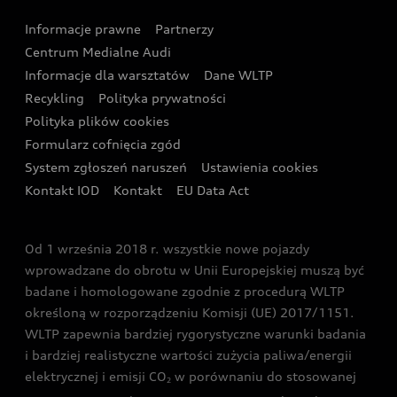
Wyszukaj najbliższego Partnera Audi
Audi Sport Festiwal
Eksperci elektromobilności Audi
Informacje prawne
Partnerzy
Akcje serwisowe Audi
Oferta dla przedsiębiorców
Audi i Muzeum Sztuki Nowoczesnej w Warszawie
Centrum Medialne Audi
Zasięg
Katalog online akcesoriów
Oferta dla klientów prywatnych
Informacje dla warsztatów
Dane WLTP
Audi driving experience
Ładowanie
Recykling
Polityka prywatności
Kalkulator rat
Audi quattro Cup
Polityka plików cookies
Formularz cofnięcia zgód
Ubezpieczenie
Audi i Puchar Świata w Skokach Narciarskich w
System zgłoszeń naruszeń
Ustawienia cookies
Zakopanem
Świat Audi RS
Kontakt IOD
Kontakt
EU Data Act
Audi driving experience
Od 1 września 2018 r. wszystkie nowe pojazdy
Audi exclusive
wprowadzane do obrotu w Unii Europejskiej muszą być
badane i homologowane zgodnie z procedurą WLTP
określoną w rozporządzeniu Komisji (UE) 2017/1151.
WLTP zapewnia bardziej rygorystyczne warunki badania
i bardziej realistyczne wartości zużycia paliwa/energii
elektrycznej i emisji CO
w porównaniu do stosowanej
2