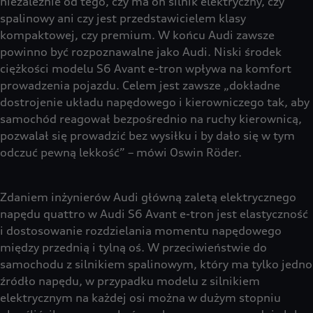
niezależnie od tego, czy ma on silnik elektryczny, czy
spalinowy ani czy jest przedstawicielem klasy
kompaktowej, czy premium. W końcu Audi zawsze
powinno być rozpoznawalne jako Audi. Niski środek
ciężkości modelu S6 Avant e-tron wpływa na komfort
prowadzenia pojazdu. Celem jest zawsze „dokładne
dostrojenie układu napędowego i kierowniczego tak, aby
samochód reagował bezpośrednio na ruchy kierownicą,
pozwalał się prowadzić bez wysiłku i by dało się w tym
odczuć pewną lekkość” – mówi Oswin Röder.
Zdaniem inżynierów Audi główną zaletą elektrycznego
napędu quattro w Audi S6 Avant e-tron jest elastyczność
i dostosowanie rozdzielania momentu napędowego
między przednią i tylną oś. W przeciwieństwie do
samochodu z silnikiem spalinowym, który ma tylko jedno
źródło napędu, w przypadku modelu z silnikiem
elektrycznym na każdej osi można w dużym stopniu