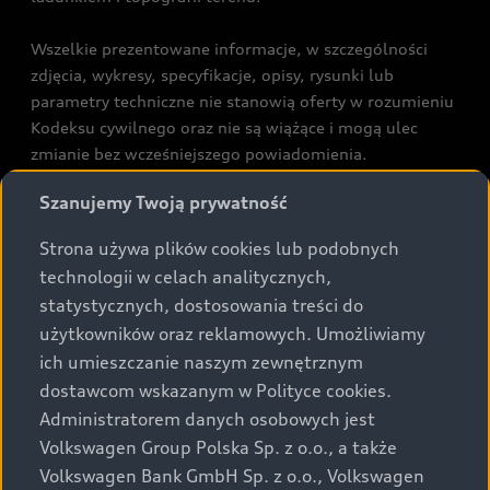
Wszelkie prezentowane informacje, w szczególności
zdjęcia, wykresy, specyfikacje, opisy, rysunki lub
parametry techniczne nie stanowią oferty w rozumieniu
Kodeksu cywilnego oraz nie są wiążące i mogą ulec
zmianie bez wcześniejszego powiadomienia.
Prezentowane informacje nie stanowią zapewnienia w
Szanujemy Twoją prywatność
rozumieniu art. 5561§2 Kodeksu cywilnego oraz art.
43b ust. 2 pkt 2 lit. a-c Ustawy o prawach konsumenta.
Strona używa plików cookies lub podobnych
technologii w celach analitycznych,
Podane kwoty są rekomendowane i obejmują podatek
statystycznych, dostosowania treści do
VAT (23%), chyba że inaczej zaznaczono.
użytkowników oraz reklamowych. Umożliwiamy
ich umieszczanie naszym zewnętrznym
Audi zastrzega sobie możliwość wprowadzenia zmian w
dostawcom wskazanym w Polityce cookies.
prezentowanych wersjach. Przedstawione detale
wyposażenia mogą różnić się od specyfikacji
Administratorem danych osobowych jest
przewidzianej na rynek polski. Zamieszczone zdjęcia
Volkswagen Group Polska Sp. z o.o., a także
mogą przedstawiać wyposażenie opcjonalne, dostępne
Volkswagen Bank GmbH Sp. z o.o., Volkswagen