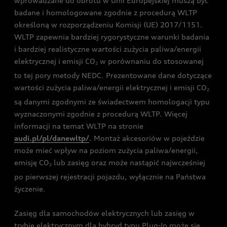
wprowadzane do obrotu w Unii Europejskiej muszą być
badane i homologowane zgodnie z procedurą WLTP
określoną w rozporządzeniu Komisji (UE) 2017/1151.
WLTP zapewnia bardziej rygorystyczne warunki badania
i bardziej realistyczne wartości zużycia paliwa/energii
elektrycznej i emisji CO
w porównaniu do stosowanej
2
to tej pory metody NEDC. Prezentowane dane dotyczące
wartości zużycia paliwa/energii elektrycznej i emisji CO
2
są danymi zgodnymi ze świadectwem homologacji typu
wyznaczonymi zgodnie z procedurą WLTP. Więcej
informacji na temat WLTP na stronie
audi.pl/pl/danewltp/
. Montaż akcesoriów w pojeździe
może mieć wpływ na poziom zużycia paliwa/energii,
emisję CO
lub zasięg oraz może nastąpić najwcześniej
2
po pierwszej rejestracji pojazdu, wyłącznie na Państwa
życzenie.
Zasięg dla samochodów elektrycznych lub zasięg w
trybie elektrycznym dla hybryd typu Plug-In może się