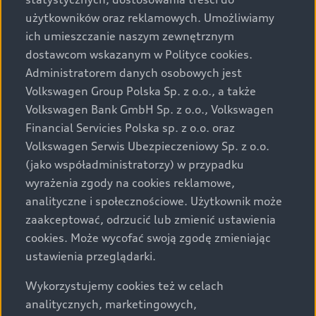
użytkowników oraz reklamowych. Umożliwiamy
Audi zastrzega sobie możliwość wprowadzenia zmian w
ich umieszczanie naszym zewnętrznym
prezentowanych wersjach. Przedstawione detale
dostawcom wskazanym w Polityce cookies.
wyposażenia mogą różnić się od specyfikacji
przewidzianej na rynek polski. Zamieszczone zdjęcia
Administratorem danych osobowych jest
mogą przedstawiać wyposażenie opcjonalne, dostępne
Volkswagen Group Polska Sp. z o.o., a także
za dopłatą. Wiążące ustalenie ceny, wyposażenia i
Volkswagen Bank GmbH Sp. z o.o., Volkswagen
specyfikacji pojazdu następują w umowie sprzedaży, a
Financial Servicies Polska sp. z o.o. oraz
określenie parametrów technicznych zawiera
Volkswagen Serwis Ubezpieczeniowy Sp. z o.o.
świadectwo homologacji typu pojazdu. Zastrzegamy
(jako współadministratorzy) w przypadku
sobie prawo do zmian i pomyłek. Wszelkie informacje
wyrażenia zgody na cookies reklamowe,
prezentowane na stronie są aktualne na dzień ich
analityczne i społecznościowe. Użytkownik może
zamieszczania. W celu uzyskania najnowszych
zaakceptować, odrzucić lub zmienić ustawienia
informacji prosimy kontaktować się z Partnerem Marki
cookies. Może wycofać swoją zgodę zmieniając
Audi.
ustawienia przeglądarki.
Wszystkie produkowane obecnie samochody marki Audi
Wykorzystujemy cookies też w celach
są wykonywane z materiałów spełniających pod
analitycznych, marketingowych,
względem możliwości odzysku i recyklingu wymagania