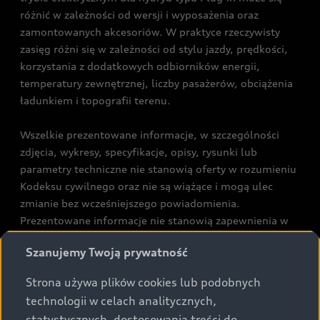
różnić w zależności od wersji i wyposażenia oraz
zamontowanych akcesoriów. W praktyce rzeczywisty
zasięg różni się w zależności od stylu jazdy, prędkości,
korzystania z dodatkowych odbiorników energii,
temperatury zewnętrznej, liczby pasażerów, obciążenia
ładunkiem i topografii terenu.
Wszelkie prezentowane informacje, w szczególności
zdjęcia, wykresy, specyfikacje, opisy, rysunki lub
parametry techniczne nie stanowią oferty w rozumieniu
Kodeksu cywilnego oraz nie są wiążące i mogą ulec
zmianie bez wcześniejszego powiadomienia.
Prezentowane informacje nie stanowią zapewnienia w
rozumieniu art. 5561§2 Kodeksu cywilnego oraz art.
Szanujemy Twoją prywatność
43b ust. 2 pkt 2 lit. a-c Ustawy o prawach konsumenta.
Strona używa plików cookies lub podobnych
Podane kwoty są rekomendowane i obejmują podatek
technologii w celach analitycznych,
VAT (23%), chyba że inaczej zaznaczono.
statystycznych, dostosowania treści do