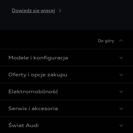
Dowiedz się więcej
Do góry
Modele i konfiguracja
Oferty i opcje zakupu
Wszystkie modele Audi
Modele elektryczne Audi
Elektromobilność
Gotowe do odbioru
Modele Audi plug-in hybrid
Oferta Audi Business Edition
Serwis i akcesoria
Poznaj nasze modele elektryczne
Modele Audi SUV
Oferta Audi Perfect Lease
Porównaj nasze modele elektryczne
Modele Audi RS
Świat Audi
Akcesoria
Audi dla biznesu