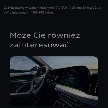
Zużycie paliwa w cyklu mieszanym
: 7,9–5,9 l/100 km
;
Emisja CO₂ w
1
cyklu mieszanym
: 180–148 g/km
1
Może Cię również
zainteresować