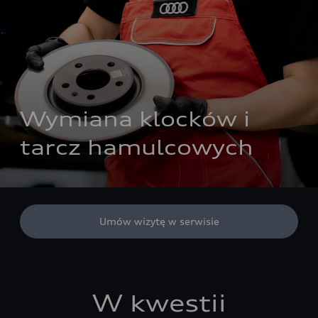
Wymiana klocków i 
tarcz hamulcowych
Umów wizytę w serwisie
W kwestii