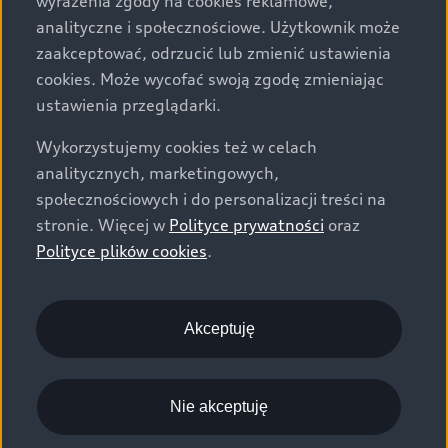
wyrażenia zgody na cookies reklamowe,
analityczne i społecznościowe. Użytkownik może
zaakceptować, odrzucić lub zmienić ustawienia
Praktyczne akcesoria do
cookies. Może wycofać swoją zgodę zmieniając
ustawienia przeglądarki.
bagażnika
Wykorzystujemy cookies też w celach
Mata do bagażnika
skutecznie chroni
11
analitycznych, marketingowych,
podłogę przed zabrudzeniami i wilgocią.
społecznościowych i do personalizacji treści na
Dzięki swojej strukturze zapobiega
stronie. Więcej w
Polityce prywatności
oraz
przesuwaniu się bagażu podczas jazdy.
Polityce plików cookies
.
Komplet kół zimowych
Akceptuję
Komplet kół letnich
Nie akceptuję
Dywaniki podłogowe