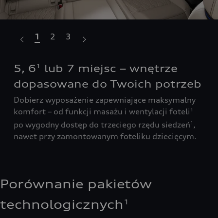
1
2
3
B
5, 6
lub 7 miejsc – wnętrze
1
ka
dopasowane do Twoich potrzeb
czy
1
Wys
Dobierz wyposażenie zapewniające maksymalny
wie
komfort – od funkcji masażu i wentylacji foteli¹
anie
ela
po wygodny dostęp do trzeciego rzędu siedzeń
,
1
moż
nawet przy zamontowanym foteliku dziecięcym.
prz
pra
Porównanie pakietów
technologicznych
1