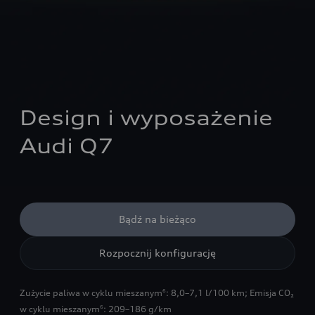
Design i wyposażenie 
Audi Q7
Bądź na bieżąco
Rozpocznij konfigurację
Zużycie paliwa w cyklu mieszanym
: 8,0–7,1 l/100 km
;
Emisja CO₂
6
w cyklu mieszanym
: 209–186 g/km
6