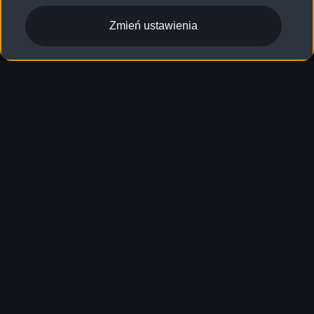
Zmień ustawienia
Dowiedz się więcej o
rozwiązaniach technicznych
i usługach cyfrowych Audi