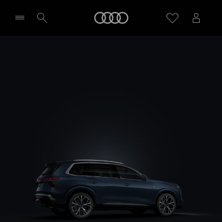
Q7
Audi
Design i wyposażenie
Zapytaj o indywidualną ofertę
Wybierz Twojego Partnera Audi