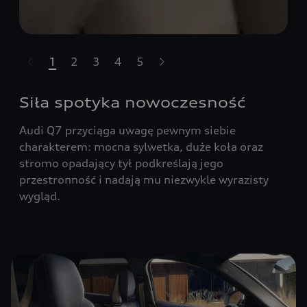
1
2
3
4
5
t-highlights.skipLinkText__
Siła spotyka nowoczesność
Audi Q7 przyciąga uwagę pewnym siebie
charakterem: mocna sylwetka, duże koła oraz
stromo opadający tył podkreślają jego
przestronność i nadają mu niezwykle wyrazisty
wygląd.