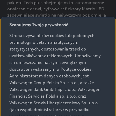
pakietu Tech plus obejmuje m.in. automatyczne
otwieranie drzwi, cyfrowe reflektory Matrix LED
zapewniające światło na najwyższym poziomie, a
także rozszerzone dynamiczne kierunkowskazy.
Szanujemy Twoją prywatność
Strona używa plików cookies lub podobnych
technologii w celach analitycznych,
statystycznych, dostosowania treści do
użytkowników oraz reklamowych. Umożliwiamy
Mata do bagażnika
ich umieszczanie naszym zewnętrznym
dostawcom wskazanym w Polityce cookies.
Administratorem danych osobowych jest
Volkswagen Group Polska Sp. z o.o., a także
Volkswagen Bank GmbH Sp. z o.o., Volkswagen
Financial Servicies Polska sp. z o.o. oraz
Volkswagen Serwis Ubezpieczeniowy Sp. z o.o.
(jako współadministratorzy) w przypadku